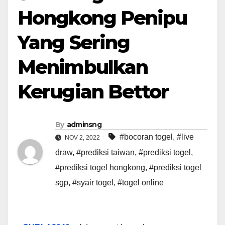
Hongkong Penipu
Yang Sering
Menimbulkan
Kerugian Bettor
By
adminsng
#bocoran togel
,
#live
NOV 2, 2022
draw
,
#prediksi taiwan
,
#prediksi togel
,
#prediksi togel hongkong
,
#prediksi togel
sgp
,
#syair togel
,
#togel online