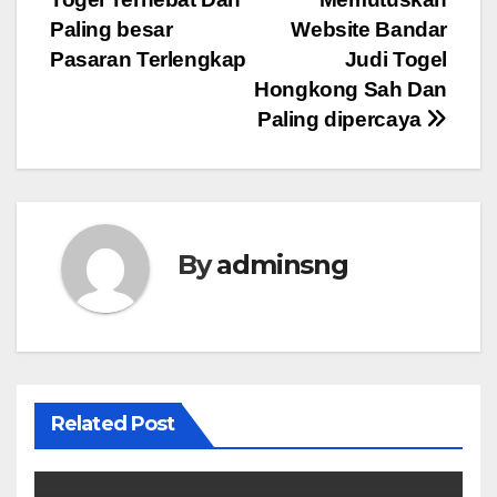
pos
Paling besar
Website Bandar
Pasaran Terlengkap
Judi Togel
Hongkong Sah Dan
Paling dipercaya
By
adminsng
Related Post