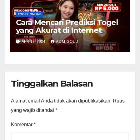
TOGEL ONLINE
Cara Mencari Prediksi Togel
yang Akurat di Internet
APR 12, 2024
ADM GOLD
Tinggalkan Balasan
Alamat email Anda tidak akan dipublikasikan.
Ruas
yang wajib ditandai
*
Komentar
*