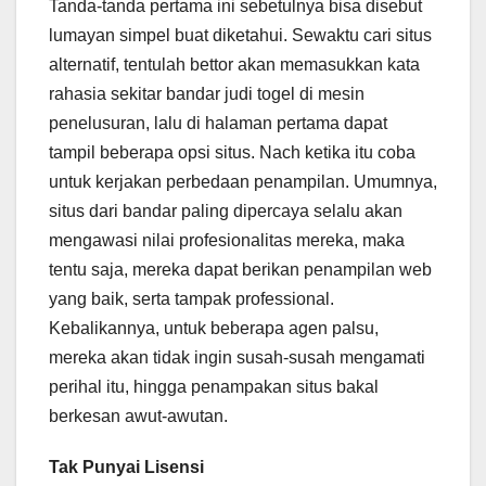
Tanda-tanda pertama ini sebetulnya bisa disebut
lumayan simpel buat diketahui. Sewaktu cari situs
alternatif, tentulah bettor akan memasukkan kata
rahasia sekitar bandar judi togel di mesin
penelusuran, lalu di halaman pertama dapat
tampil beberapa opsi situs. Nach ketika itu coba
untuk kerjakan perbedaan penampilan. Umumnya,
situs dari bandar paling dipercaya selalu akan
mengawasi nilai profesionalitas mereka, maka
tentu saja, mereka dapat berikan penampilan web
yang baik, serta tampak professional.
Kebalikannya, untuk beberapa agen palsu,
mereka akan tidak ingin susah-susah mengamati
perihal itu, hingga penampakan situs bakal
berkesan awut-awutan.
Tak Punyai Lisensi