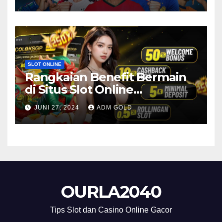
SLOT ONLINE
Rangkaian Benefit Bermain
di Situs Slot Online
Terpercaya
JUNI 27, 2024
ADM GOLD
OURLA2040
Tips Slot dan Casino Online Gacor