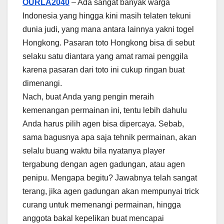
OURLA2040
– Ada sangat banyak warga
Indonesia yang hingga kini masih telaten tekuni
dunia judi, yang mana antara lainnya yakni togel
Hongkong. Pasaran toto Hongkong bisa di sebut
selaku satu diantara yang amat ramai penggila
karena pasaran dari toto ini cukup ringan buat
dimenangi.
Nach, buat Anda yang pengin meraih
kemenangan permainan ini, tentu lebih dahulu
Anda harus pilih agen bisa dipercaya. Sebab,
sama bagusnya apa saja tehnik permainan, akan
selalu buang waktu bila nyatanya player
tergabung dengan agen gadungan, atau agen
penipu. Mengapa begitu? Jawabnya telah sangat
terang, jika agen gadungan akan mempunyai trick
curang untuk memenangi permainan, hingga
anggota bakal kepelikan buat mencapai