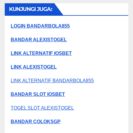
KUNJUNGI JUGA:
LOGIN BANDARBOLA855
BANDAR ALEXISTOGEL
LINK ALTERNATIF IOSBET
LINK ALEXISTOGEL
LINK ALTERNATIF BANDARBOLA855
BANDAR SLOT IOSBET
TOGEL SLOT ALEXISTOGEL
BANDAR COLOKSGP