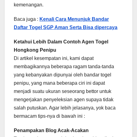
kemenangan.
Baca juga :
Kenali Cara Menunjuk Bandar
Daftar Togel SGP Aman Serta Bisa dipercaya
Ketahui Lebih Dalam Contoh Agen Togel
Hongkong Penipu
Di artikel kesempatan ini, kami dapat
membagikannya beberapa ragam tanda-tanda
yang kebanyakan dipunyai oleh bandar togel
penipu, yang mana beberapa ciri ini dapat
menjadi suatu ukuran seseorang bettor untuk
mengerjakan penyeleksian agen supaya tidak
salah putuskan. Agar lebih jelasanya, yok baca
bermacam tips-nya di bawah ini :
Penampakan Blog Acak-Acakan