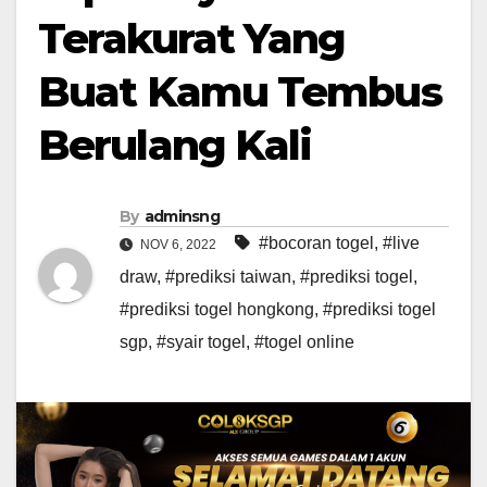
Terakurat Yang
Buat Kamu Tembus
Berulang Kali
By
adminsng
#bocoran togel
,
#live
NOV 6, 2022
draw
,
#prediksi taiwan
,
#prediksi togel
,
#prediksi togel hongkong
,
#prediksi togel
sgp
,
#syair togel
,
#togel online