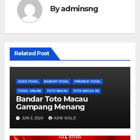
By
adminsng
Related Post
AGEN TOGEL
BANDAR TOGEL
PREDIKSI TOGEL
TOGEL ONLINE
TOTO MACAU
TOTO MACAU 4D
Bandar Toto Macau
Gampang Menang
JUN 3, 2024
ADM GOLD