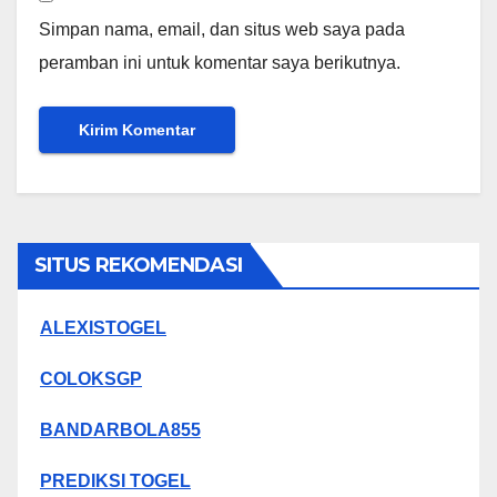
Simpan nama, email, dan situs web saya pada
peramban ini untuk komentar saya berikutnya.
SITUS REKOMENDASI
ALEXISTOGEL
COLOKSGP
BANDARBOLA855
PREDIKSI TOGEL