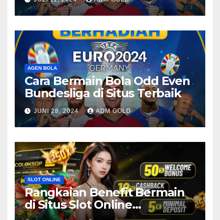
AGEN BOLA
Cara Bermain Bola Odd Even
Bundesliga di Situs Terbaik
JUNI 28, 2024
ADM GOLD
SLOT ONLINE
Rangkaian Benefit Bermain
di Situs Slot Online
Terpercaya