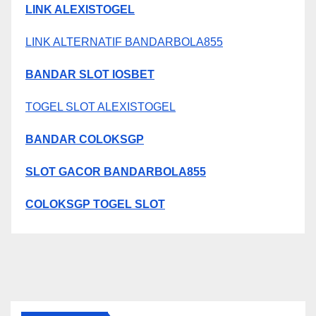
LINK ALEXISTOGEL
LINK ALTERNATIF BANDARBOLA855
BANDAR SLOT IOSBET
TOGEL SLOT ALEXISTOGEL
BANDAR COLOKSGP
SLOT GACOR BANDARBOLA855
COLOKSGP TOGEL SLOT