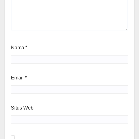
Nama
*
Email
*
Situs Web